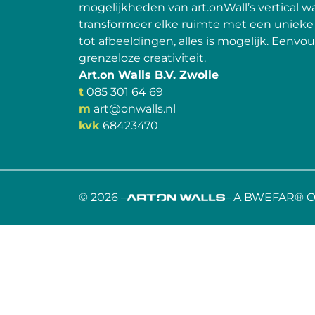
mogelijkheden van art.onWall’s vertical wa
transformeer elke ruimte met een unieke w
tot afbeeldingen, alles is mogelijk. Eenvoud
grenzeloze creativiteit.
Art.on Walls B.V. Zwolle
t
085 301 64 69
m
art@onwalls.nl
kvk
68423470
© 2026 –
– A BWEFAR® 